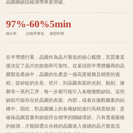
晶圓圖缺陷檢測帶來新突破。
97%
-60%
5min
檢出率
誤報率降低
換型時間
在半導體行業，晶圓作為晶片製造的核心載體，其質量直
接決定了晶片的效能和可靠性。在某頭部半導體廠商的晶
圓製造產線中，晶圓的生產是一個高度複雜且精密的過
程。從矽錠的生長、切片，到晶圓表面的光刻、蝕刻、摻
雜等一系列工序，每一步都可能引入各種微觀缺陷。這些
缺陷可能存在於晶圓的表面、內部，或者在微觀圖案的結
構中。因此，對晶圓圖上的各種缺陷進行高精度檢測，是
確保晶圓質量和效能符合標準的關鍵環節。只有透過嚴格
的檢測，才能篩選出合格的晶圓進入後續的晶片製造流