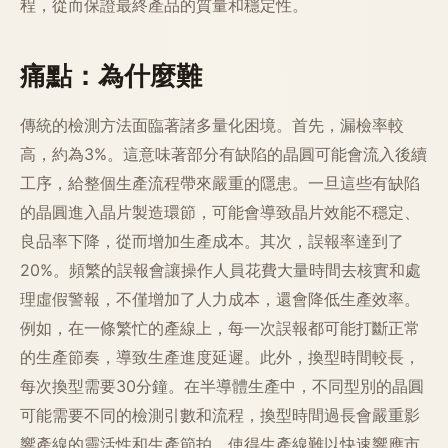
程，從而保證最終產品的質量和穩定性。
痛點：為什麼難
傳統的檢測方法面臨著諸多量化困境。首先，漏檢率較
高，約為3%。這意味著部分有缺陷的晶圓可能會流入後續
工序，給整個生產流程帶來嚴重的隱患。一旦這些有缺陷
的晶圓進入晶片製造環節，可能會導致晶片效能不穩定、
良品率下降，從而增加生產成本。其次，誤報率達到了
20%。頻繁的誤報會讓操作人員花費大量時間去核實和處
理虛假警報，不僅增加了人力成本，還會降低生產效率。
例如，在一條繁忙的產線上，每一次誤報都可能打斷正常
的生產節奏，導致生產進度延遲。此外，換型時間較長，
每次換型需要30分鐘。在半導體生產中，不同型別的晶圓
可能需要不同的檢測引數和流程，換型時間過長會嚴重影
響產線的靈活性和生產節拍，使得生產線難以快速響應市