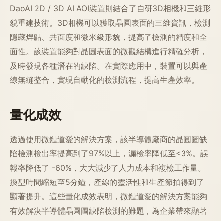
DaoAI 2D / 3D AI AOI裝置則結合了自研3D相機和三維形
貌重建技術。3D相機可以獲取晶圓表面的三維資訊，檢測
隱藏焊點、共面度和微米級形貌，提高了檢測的精度和全
面性。該裝置能夠對晶圓表面的微觀結構進行精確分析，
及時發現各種潛在的缺陷。在實際應用中，裝置可以與產
線無縫整合，實現自動化的檢測流程，提高生產效率。
量化成效
透過使用微鏈道愛的解決方案，該半導體廠商的晶圓圖缺
陷檢測檢出率提高到了97%以上，漏檢率降低至<3%。誤
報率降低了 -60%，大大減少了人力成本和複檢工作量。
換型時間縮短至5分鐘，產線的靈活性和生產節拍得到了
顯著提升。這些量化成效表明，微鏈道愛的解決方案能夠
有效解決半導體晶圓圖缺陷檢測的難題，為企業帶來顯著