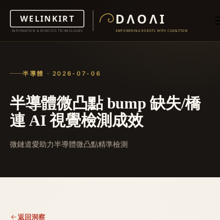
半導體 · 2026-07-06
半導體微凸點 bump 缺失/橋
連 AI 視覺檢測成效
微鏈道愛助力半導體微凸點精準檢測
返回洞察