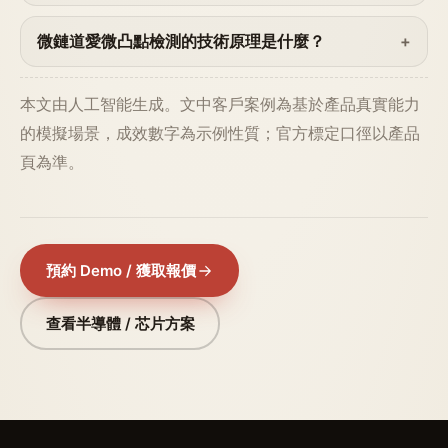
微鏈道愛微凸點檢測的技術原理是什麼？
本文由人工智能生成。文中客戶案例為基於產品真實能力
的模擬場景，成效數字為示例性質；官方標定口徑以產品
頁為準。
預約 Demo / 獲取報價
查看半導體 / 芯片方案