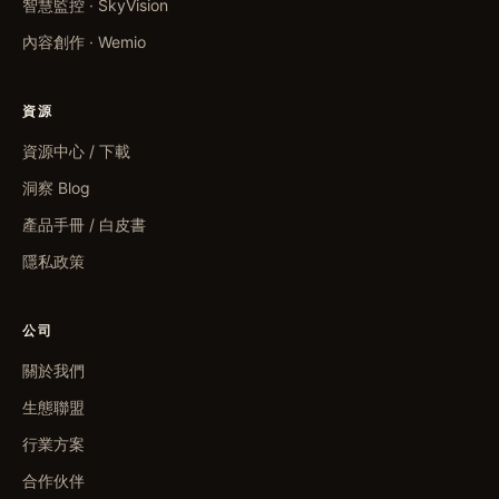
智慧監控 · SkyVision
內容創作 · Wemio
資源
資源中心 / 下載
洞察 Blog
產品手冊 / 白皮書
隱私政策
公司
關於我們
生態聯盟
行業方案
合作伙伴