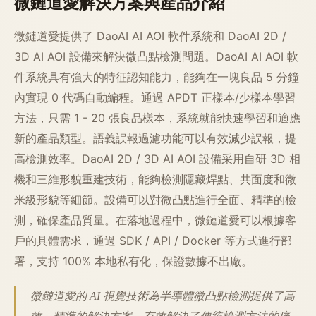
微鏈道愛解決方案與產品介紹
微鏈道愛提供了 DaoAI AI AOI 軟件系統和 DaoAI 2D /
3D AI AOI 設備來解決微凸點檢測問題。DaoAI AI AOI 軟
件系統具有強大的特征認知能力，能夠在一塊良品 5 分鐘
內實現 0 代碼自動編程。通過 APDT 正樣本/少樣本學習
方法，只需 1 - 20 張良品樣本，系統就能快速學習和適應
新的產品類型。語義誤報過濾功能可以有效減少誤報，提
高檢測效率。DaoAI 2D / 3D AI AOI 設備采用自研 3D 相
機和三維形貌重建技術，能夠檢測隱藏焊點、共面度和微
米級形貌等細節。設備可以對微凸點進行全面、精準的檢
測，確保產品質量。在落地過程中，微鏈道愛可以根據客
戶的具體需求，通過 SDK / API / Docker 等方式進行部
署，支持 100% 本地私有化，保證數據不出廠。
微鏈道愛的 AI 視覺技術為半導體微凸點檢測提供了高