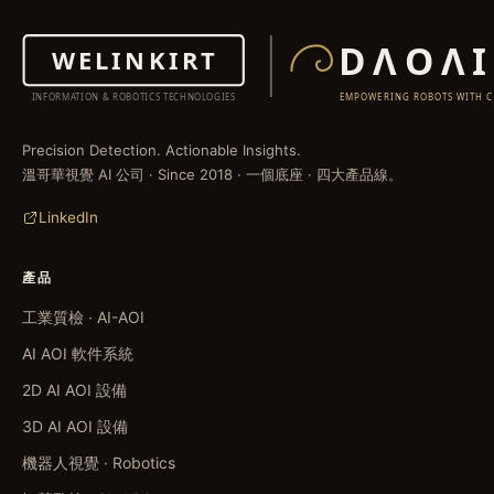
Precision Detection. Actionable Insights.
溫哥華視覺 AI 公司 · Since 2018 · 一個底座 · 四大產品線。
LinkedIn
產品
工業質檢 · AI-AOI
AI AOI 軟件系統
2D AI AOI 設備
3D AI AOI 設備
機器人視覺 · Robotics