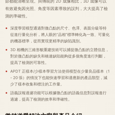
節都能清晰呈現。與傳統的 2D 成像相比，3D 成像可以
有效避免因光照、角度等因素導致的誤判，大大提高了檢
測的準確性。
深度學習模型通過對微凸點的尺寸、色澤、表面分級等特
征進行量化分析，將人眼的“品相”標準轉化為一致、可量化
的機器標準，從而實現更精準的缺陷識別。
3D 相機的三維形貌重建技術可以捕捉微凸點的立體信息，
對於微凸點的缺失和橋連缺陷能夠從多個角度進行判斷，
提高了檢測的可靠性。
APDT 正樣本/少樣本學習方法使得模型在少量良品樣本（1
- 20 張）的情況下也能快速學習和適應新的產品類型，減
少了樣本收集和標注的工作量。
語義誤報過濾功能可以根據微凸點的語義信息對誤報進行
過濾，提高了檢測的效率和準確性。