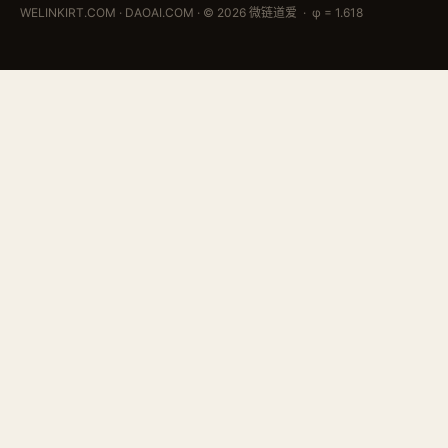
WELINKIRT.COM · DAOAI.COM · © 2026 微链道爱 · φ = 1.618