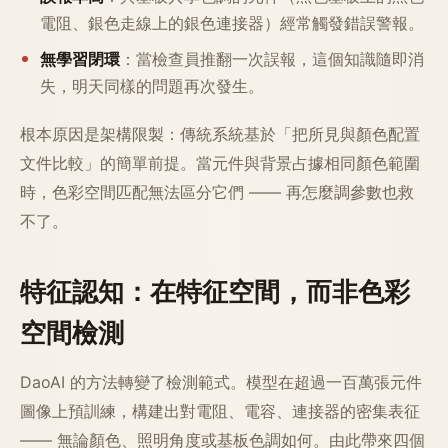
電阻、銀色走線上的銀色連接器）經常觸發錯誤警報。
無學習閉環
：當檢查員推翻一次誤報，這個知識隨即消
失，明天同樣的問題再次發生。
根本原因是架構限製：傳統系統基於「把所見與顏色配置
文件比較」的簡單前提。當元件與背景占據相同顏色範圍
時，色彩空間匹配無法區分它們 —— 再怎麼調參數也救
不了。
特征認知：在特征空間，而非色彩
空間檢測
DaoAI 的方法轉變了檢測範式。模型在超過一百萬張元件
圖像上預訓練，構建出對電阻、電容、連接器的密集表征
—— 無論顏色、照明角度或基板色調如何。由此帶來四個