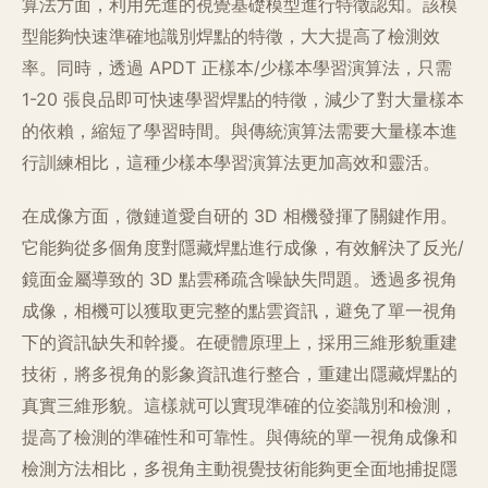
算法方面，利用先進的視覺基礎模型進行特徵認知。該模
型能夠快速準確地識別焊點的特徵，大大提高了檢測效
率。同時，透過 APDT 正樣本/少樣本學習演算法，只需
1-20 張良品即可快速學習焊點的特徵，減少了對大量樣本
的依賴，縮短了學習時間。與傳統演算法需要大量樣本進
行訓練相比，這種少樣本學習演算法更加高效和靈活。
在成像方面，微鏈道愛自研的 3D 相機發揮了關鍵作用。
它能夠從多個角度對隱藏焊點進行成像，有效解決了反光/
鏡面金屬導致的 3D 點雲稀疏含噪缺失問題。透過多視角
成像，相機可以獲取更完整的點雲資訊，避免了單一視角
下的資訊缺失和幹擾。在硬體原理上，採用三維形貌重建
技術，將多視角的影象資訊進行整合，重建出隱藏焊點的
真實三維形貌。這樣就可以實現準確的位姿識別和檢測，
提高了檢測的準確性和可靠性。與傳統的單一視角成像和
檢測方法相比，多視角主動視覺技術能夠更全面地捕捉隱