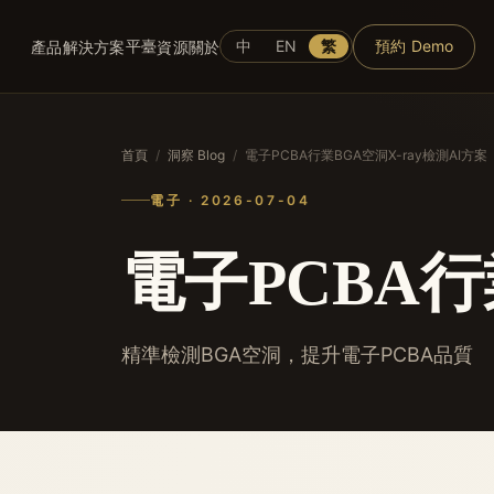
平臺
中
EN
繁
預約 Demo
產品
解決方案
資源
關於
首頁
/
洞察 Blog
/
電子PCBA行業BGA空洞X-ray檢測AI方案
電子 · 2026-07-04
電子PCBA行
精準檢測BGA空洞，提升電子PCBA品質