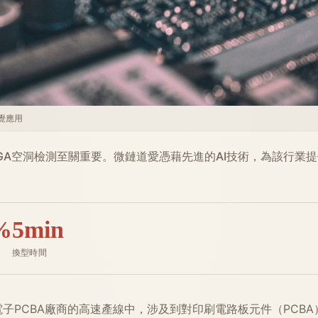
 視覺應用
BGA空洞檢測至關重要。微鏈道愛憑藉先進的AI技術，為該行業
%
5min
換型時間
子PCBA廠商的高速產線中，涉及到對印刷電路板元件（PCB