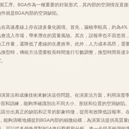
ay檢測工序。BGA作為一種重要的封裝形式，其內部的空洞情況直
件就是BGA內部的空洞缺陷。
法在高速產線上存在諸多量化困境。首先，漏檢率較高，約為4%
品會流入市場，帶來潛在的質量風險。其次，誤報率也不容忽視，
檢工作量，還降低了產線的生產效率。此外，人力成本高昂，需
品換型時，傳統方法需要較長時間進行引數調整，換型時間長達3
度。
AI演算法和成像技術來解決這些問題。在演算法方面，利用深度
象進行學習和訓練，能夠準確識別出不同大小、形狀和位置的空洞缺陷
以區分出真正的缺陷和正常的影象特徵，從而有效降低誤報率。
裝置，能夠清晰地捕捉到BGA內部的細微結構，為演算法提供高質
術，可以從多個角度對BGA進行觀察和分析，進一步提高檢測的