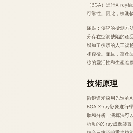
（BGA）進行X-r
可靠性。因此，檢測物
痛點：傳統的檢測方
分存在空洞缺陷的產
增加了後續的人工複
和複檢。並且，當產
線的靈活性和生產進
技術原理
微鏈道愛採用先進的
BGA X-ray影
取和分析，演算法可
析度的X-ray成像
結合三維形貌重建技