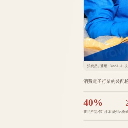
消費品 / 通用 · DaoAI AI
消費電子行業的裝配檢
40%
新品所需標注樣本減少比例