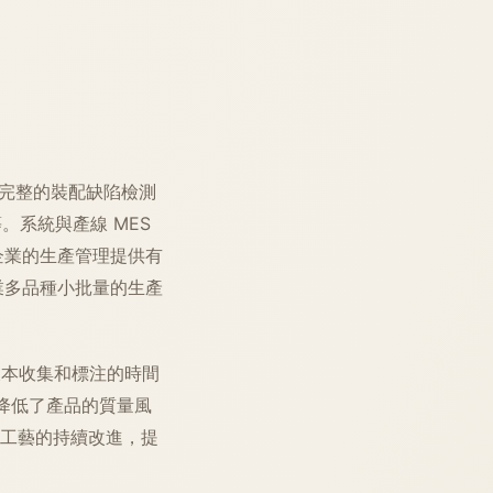
套完整的裝配缺陷檢測
。系統與產線 MES
企業的生產管理提供有
業多品種小批量的生產
了樣本收集和標注的時間
降低了產品的質量風
於工藝的持續改進，提