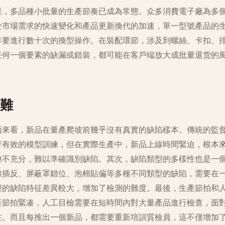
業，多品種小批量的生產節奏已成為常態。众多消費電子廠為多
於市場需求的快速變化和產品更新換代的加速，單一型號產品的
年要進行數十次的換型操作。在裝配環節，涉及到螺絲、卡扣、
任何一個要素的缺漏或錯裝，都可能在客戶端放大成批量退货的
難
面來看，新品在量產爬坡前幾乎沒有真實的缺陷樣本。傳統的監
行有效的模型訓練，但在實際生產中，新品上線時間緊迫，根本
練不充分，難以準確識別缺陷。其次，缺陷類型的多樣性也是一
線插反、屏蔽罩錯位、泡棉貼偏等多種不同類型的缺陷，需要在
型的缺陷特征差異較大，增加了檢測的難度。最後，生產節拍和
產節拍緊凑，人工目檢需要在短時間內對大量產品進行檢查，面
在。而且每推出一個新品，都需要重新培訓質檢員，這不僅增加