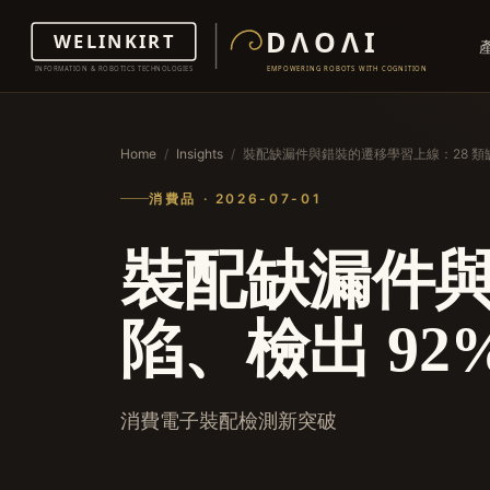
Home
/
Insights
/
裝配缺漏件與錯裝的遷移學習上線：28 類缺
消費品 · 2026-07-01
裝配缺漏件與
陷、檢出 92
消費電子裝配檢測新突破