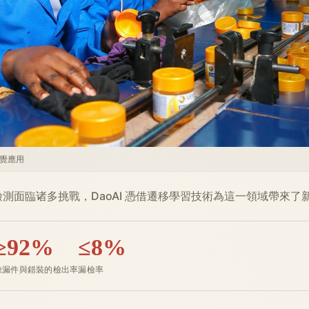
 視覺應用
測面臨诸多挑戰，DaoAI 憑借遷移學習技術為這一領域帶來了
≥92%
≤8%
缺漏件與錯裝的檢出率
漏檢率