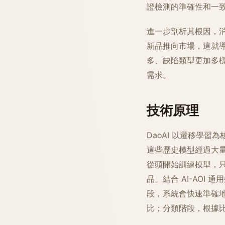
證檢測的準確性和一
進一步剖析其根因，
新品推向市場，這就
多、缺陷類型更加多
需求。
技術原理
DaoAI 以遷移學
這些歷史模型經過大
從頭開始訓練模型，
品。結合 AI-AO
段，系統會快速準確
比；分類階段，根據