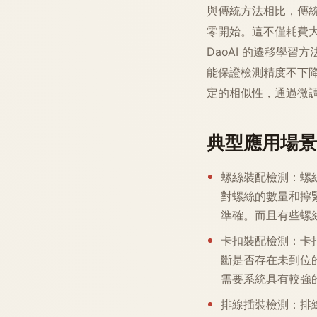
與傳統方法相比，傳
零開始。這不僅耗費
DaoAI 的遷移學
能保證檢測精度不下
定的相似性，通過微
典型應用場景
螺絲裝配檢測：螺
對螺絲的數量和擰
準確。而且有些螺
卡扣裝配檢測：卡
斷是否存在未到位
需要系統具有較強
排線插裝檢測：排